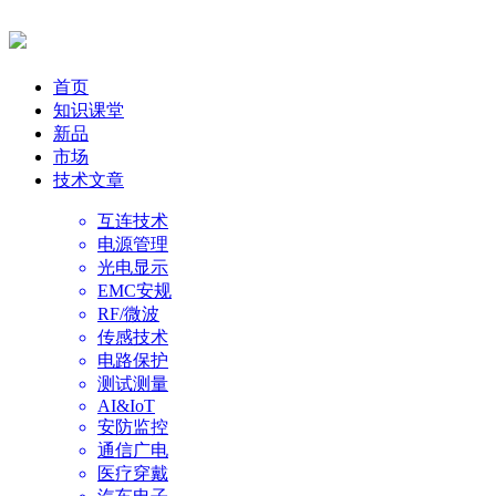
首页
知识课堂
新品
市场
技术文章
互连技术
电源管理
光电显示
EMC安规
RF/微波
传感技术
电路保护
测试测量
AI&IoT
安防监控
通信广电
医疗穿戴