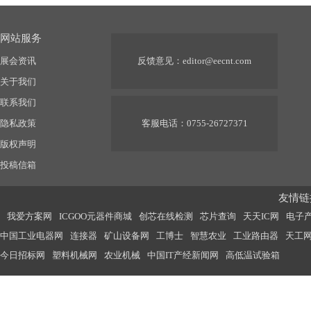
网站服务
展会资讯
反馈意见：
editor@eecnt.com
关于我们
联系我们
隐私政策
客服电话：0755-26727371
版权声明
投稿信箱
友情链接
我爱方案网
ICGOO元器件商城
创芯在线检测
芯片查询
天天IC网
电子
中国工业电器网
连接器
矿山设备网
工博士
智慧农业
工业路由器
天工
今日招标网
塑料机械网
农业机械
中国IT产经新闻网
高低温试验箱