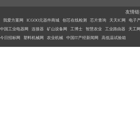
友情链接
我爱方案网
ICGOO元器件商城
创芯在线检测
芯片查询
天天IC网
电子
中国工业电器网
连接器
矿山设备网
工博士
智慧农业
工业路由器
天工
今日招标网
塑料机械网
农业机械
中国IT产经新闻网
高低温试验箱