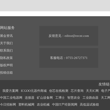
网站服务
展会资讯
反馈意见：
editor@eecnt.com
关于我们
联系我们
隐私政策
客服电话：0755-26727371
版权声明
投稿信箱
友情链接
我爱方案网
ICGOO元器件商城
创芯在线检测
芯片查询
天天IC网
电子
中国工业电器网
连接器
矿山设备网
工博士
智慧农业
工业路由器
天工
今日招标网
塑料机械网
农业机械
中国IT产经新闻网
高低温试验箱