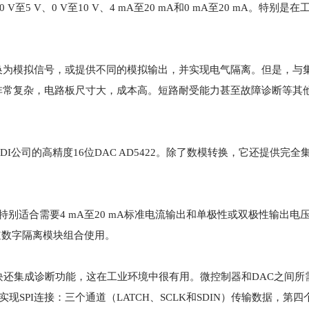
至5 V、0 V至10 V、4 mA至20 mA和0 mA至20 mA。特别是
换为模拟信号，或提供不同的模拟输出，并实现电气隔离。但是，与
非常复杂，电路板尺寸大，成本高。短路耐受能力甚至故障诊断等其
公司的高精度16位DAC AD5422。除了数模转换，它还提供完全
别适合需要4 mA至20 mA标准电流输出和单极性或双极性输出电
四通道数字隔离模块组合使用。
置。该模块还集成诊断功能，这在工业环境中很有用。微控制器和DAC之间
2实现SPI连接：三个通道（LATCH、SCLK和SDIN）传输数据，第四个