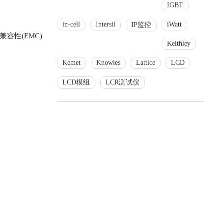
IGBT
in-cell
Intersil
iWatt
IP监控
容性(EMC)
Keithley
Kemet
Knowles
Lattice
LCD
LCD模组
LCR测试仪