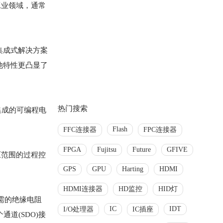
在工业领域，通常
集成式解决方案
他特性更凸显了
热门搜索
集成的可编程电
Flash
FFC连接器
FPC连接器
FPGA
Fujitsu
Future
GFIVE
压范围的过程控
GPS
GPU
Harting
HDMI
HDMI连接器
HD监控
HID灯
所需的绝缘电阻
IC
IDT
I/O处理器
IC插座
通道(SDO)接