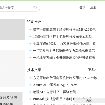
登录
注册
特别推荐
噪声中提取真值！瑞盟科技推出MSA2240电
流检测芯片赋能多元高端测量场景
10MHz高频运行！氮矽科技发布集成驱动
GaN芯片，助力电源能效再攀新高
失真度仅0.002%！力芯微推出超低内阻、超
低失真4PST模拟开关
一“芯”双电！圣邦微电子发布双输出电源芯
片，简化AFE与音频设计
一机适配万端：金升阳推出1200W可编程电
块
源，赋能高端装备制造
技术文章
更多>>
东芝开始出货面向系统控制应用的TXZ+™族
入门级M4V组
Altium 在中国发布 Agile Teams
物理AI：先守时序，再谈智能
就涉及到与
PRISM助力成像应用上市时间缩短六个月，
关闭
供电流输出、