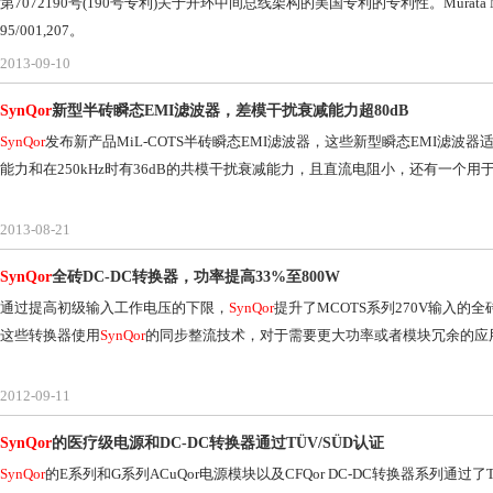
第7072190号(190号专利)关于开环中间总线架构的美国专利的专利性。Murata Manufactu
95/001,207。
2013-09-10
SynQor
新型半砖瞬态EMI滤波器，差模干扰衰减能力超80dB
SynQor
发布新产品MiL-COTS半砖瞬态EMI滤波器，这些新型瞬态EMI滤
能力和在250kHz时有36dB的共模干扰衰减能力，且直流电阻小，还有一个
2013-08-21
SynQor
全砖DC-DC转换器，功率提高33%至800W
通过提高初级输入工作电压的下限，
SynQor
提升了MCOTS系列270V输入的
这些转换器使用
SynQor
的同步整流技术，对于需要更大功率或者模块冗余的应
2012-09-11
SynQor
的医疗级电源和DC-DC转换器通过TÜV/SÜD认证
SynQor
的E系列和G系列ACuQor电源模块以及CFQor DC-DC转换器系列通过了TÜ