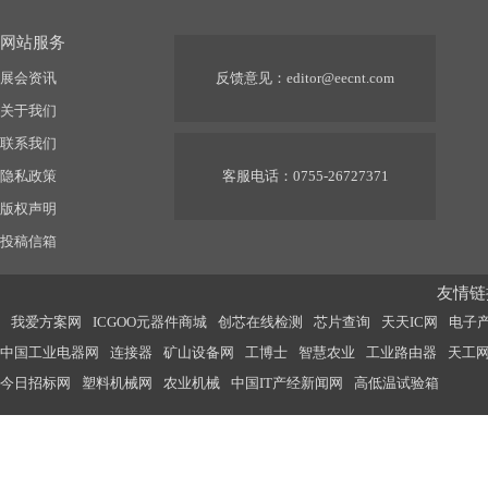
网站服务
展会资讯
反馈意见：
editor@eecnt.com
关于我们
联系我们
隐私政策
客服电话：0755-26727371
版权声明
投稿信箱
友情链接
我爱方案网
ICGOO元器件商城
创芯在线检测
芯片查询
天天IC网
电子
中国工业电器网
连接器
矿山设备网
工博士
智慧农业
工业路由器
天工
今日招标网
塑料机械网
农业机械
中国IT产经新闻网
高低温试验箱