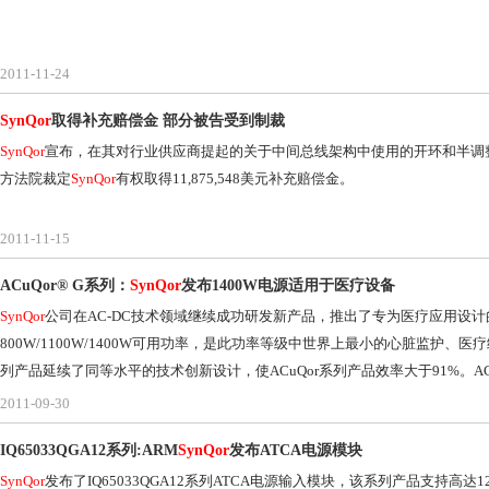
2011-11-24
SynQor
取得补充赔偿金 部分被告受到制裁
SynQor
宣布，在其对行业供应商提起的关于中间总线架构中使用的开环和半调
方法院裁定
SynQor
有权取得11,875,548美元补充赔偿金。
2011-11-15
ACuQor® G系列：
SynQor
发布1400W电源适用于医疗设备
SynQor
公司在AC-DC技术领域继续成功研发新产品，推出了专为医疗应用设计的最新设备：
800W/1100W/1400W可用功率，是此功率等级中世界上最小的心脏监护、医疗
列产品延续了同等水平的技术创新设计，使ACuQor系列产品效率大于91%。ACuQ
用和电池备份，可直接驱动风扇、电机、泵、灯和传动装置等组件。
2011-09-30
IQ65033QGA12系列:ARM
SynQor
发布ATCA电源模块
SynQor
发布了IQ65033QGA12系列ATCA电源输入模块，该系列产品支持高