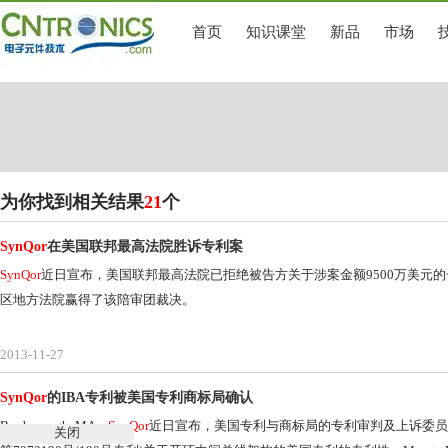
首页
知识课堂
新品
市场
为你找到相关结果
21
个
SynQor
在美国联邦最高法院胜诉专利案
SynQor
近日宣布，美国联邦最高法院已拒绝被告方关于涉案金额9500万美元的
区地方法院赢得了该陪审团裁决。
2013-11-27
SynQor
的IBA专利被美国专利商标局确认
Boxborough, MA –
SynQor
近日宣布，美国专利与商标局的专利审判及上诉委员
关闭