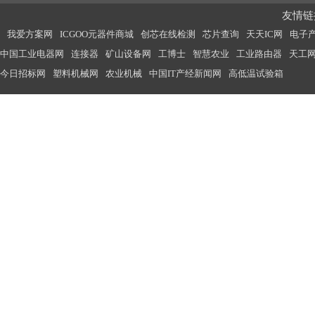
友情链接
我爱方案网
ICGOO元器件商城
创芯在线检测
芯片查询
天天IC网
电子
中国工业电器网
连接器
矿山设备网
工博士
智慧农业
工业路由器
天工
今日招标网
塑料机械网
农业机械
中国IT产经新闻网
高低温试验箱