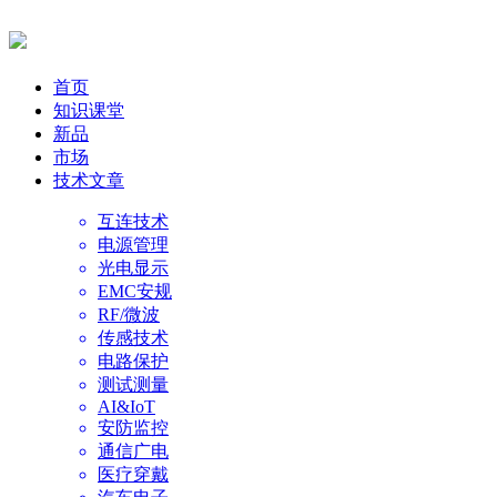
首页
知识课堂
新品
市场
技术文章
互连技术
电源管理
光电显示
EMC安规
RF/微波
传感技术
电路保护
测试测量
AI&IoT
安防监控
通信广电
医疗穿戴