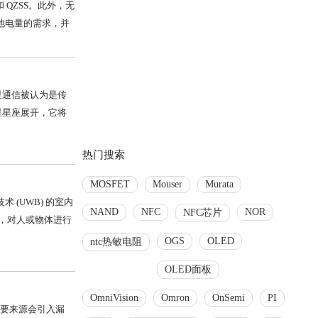
北斗和 QZSS。此外，无
池电量的需求，并
星通信被认为是传
星星座展开，它将
热门搜索
MOSFET
Mouser
Murata
 (UWB) 的室内
NAND
NFC
NOR
NFC芯片
，对人或物体进行
OGS
OLED
ntc热敏电阻
OLED面板
OmniVision
Omron
OnSemi
PI
主要来源会引入漏