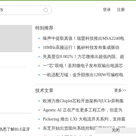
登录
注册
特别推荐
噪声中提取真值！瑞盟科技推出MSA2240电
流检测芯片赋能多元高端测量场景
10MHz高频运行！氮矽科技发布集成驱动
GaN芯片，助力电源能效再攀新高
失真度仅0.002%！力芯微推出超低内阻、超
低失真4PST模拟开关
一“芯”双电！圣邦微电子发布双输出电源芯
片，简化AFE与音频设计
一机适配万端：金升阳推出1200W可编程电
源，赋能高端装备制造
技术文章
更多>>
欧洲力推Chiplet芯粒开放架构与UCIe异构集
成以加速其汽车产业生态智能化进程
Agentic AI 正在产生更多工程工作，但是为
什么系统开发进展并没有更快？
Pickering 推出 LXI 大电流开关系列，支持最
高 80A、300V 信号
东芝开始出货面向系统控制应用的TXZ+™族
熟悉了解BLE蓝牙
关闭