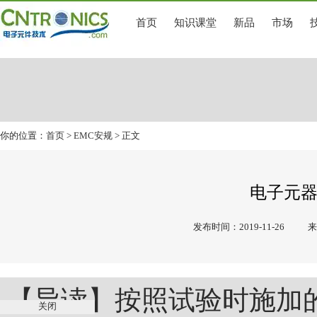
首页
知识课堂
新品
市场
你的位置：
首页
>
EMC安规
> 正文
电子元
发布时间：2019-11-26
来
【导读】按照试验时施加
关闭