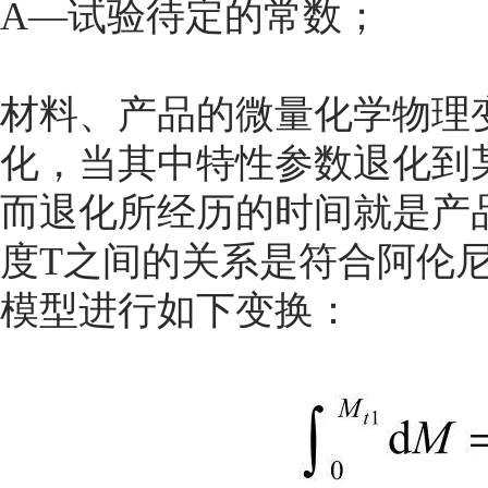
A—试验待定的常数；
材料、产品的微量化学物理
化，当其中特性参数退化到
而退化所经历的时间就是产
度T之间的关系是符合阿伦
模型进行如下变换：