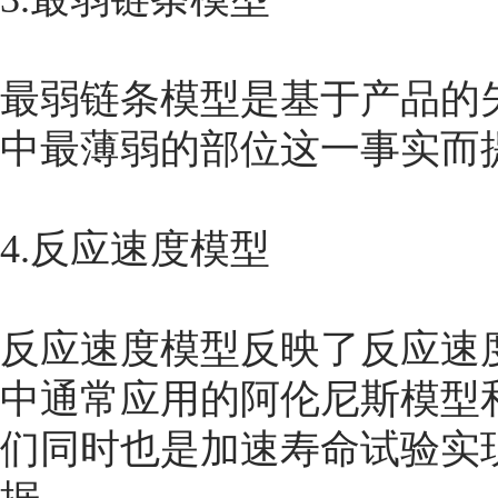
最弱链条模型是基于产品的
中最薄弱的部位这一事实而
4.反应速度模型
反应速度模型反映了反应速
中通常应用的阿伦尼斯模型
们同时也是加速寿命试验实