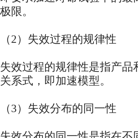
极限。
（2）失效过程的规律性
失效过程的规律性是指产品
关系式，即加速模型。
（3）失效分布的同一性
失效分布的同一性是指在不