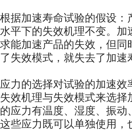
根据加速寿命试验的假设：
水平下的失效机理不变。加
求能加速产品的失效，但同
了失效模式，就失去了加速
应力的选择对试验的加速效
失效机理与失效模式来选择
的应力有温度、湿度、振动
这些应力既可以单独使用，