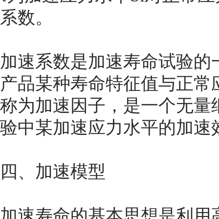
系数。
加速系数是加速寿命试验的
产品某种寿命特征值与正常
称为加速因子，是一个无量
验中某加速应力水平的加速
四、加速模型
加速寿命的基本思想是利用