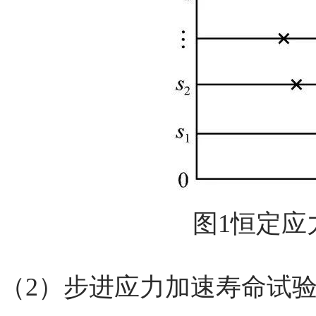
图1恒定应
（2）步进应力加速寿命试