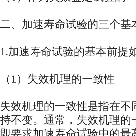
二、加速寿命试验的三个基
1.加速寿命试验的基本前提
（1）失效机理的一致性
失效机理的一致性是指在不
持不变。通常，失效机理的
即要求加速寿命试验中的最