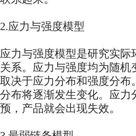
2.应力与强度模型
应力与强度模型是研究实际
关系。应力与强度均为随机
取决于应力分布和强度分布
分布将逐渐发生变化。应力
预，产品就会出现失效。
3.最弱链条模型