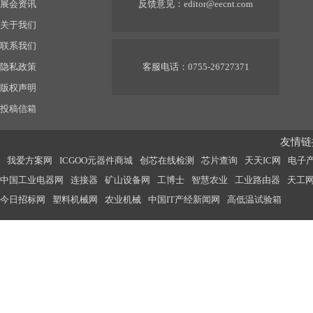
展会资讯
反馈意见：
editor@eecnt.com
关于我们
联系我们
隐私政策
客服电话：0755-26727371
版权声明
投稿信箱
友情链接
我爱方案网
ICGOO元器件商城
创芯在线检测
芯片查询
天天IC网
电子
中国工业电器网
连接器
矿山设备网
工博士
智慧农业
工业路由器
天工
今日招标网
塑料机械网
农业机械
中国IT产经新闻网
高低温试验箱