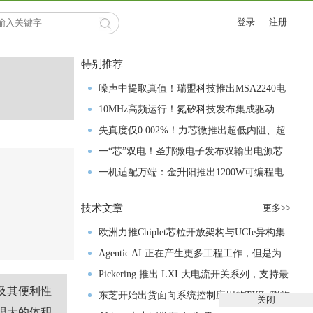
登录
注册
特别推荐
噪声中提取真值！瑞盟科技推出MSA2240电
流检测芯片赋能多元高端测量场景
10MHz高频运行！氮矽科技发布集成驱动
GaN芯片，助力电源能效再攀新高
失真度仅0.002%！力芯微推出超低内阻、超
低失真4PST模拟开关
一“芯”双电！圣邦微电子发布双输出电源芯
片，简化AFE与音频设计
一机适配万端：金升阳推出1200W可编程电
源，赋能高端装备制造
技术文章
更多>>
欧洲力推Chiplet芯粒开放架构与UCIe异构集
成以加速其汽车产业生态智能化进程
Agentic AI 正在产生更多工程工作，但是为
什么系统开发进展并没有更快？
Pickering 推出 LXI 大电流开关系列，支持最
及其便利性
高 80A、300V 信号
东芝开始出货面向系统控制应用的TXZ+™族
关闭
很大的体积