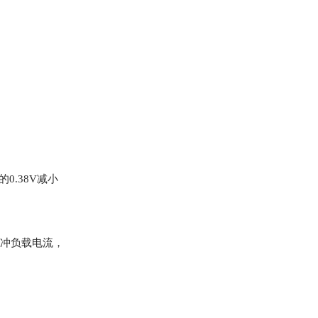
0.38V减小
脉冲负载电流，