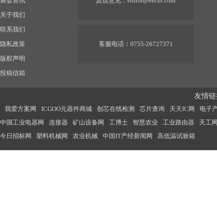
展会资讯
反馈意见：
editor@eecnt.com
关于我们
联系我们
隐私政策
客服电话：0755-26727371
版权声明
投稿信箱
友情链接
我爱方案网
ICGOO元器件商城
创芯在线检测
芯片查询
天天IC网
电子
中国工业电器网
连接器
矿山设备网
工博士
智慧农业
工业路由器
天工
今日招标网
塑料机械网
农业机械
中国IT产经新闻网
高低温试验箱