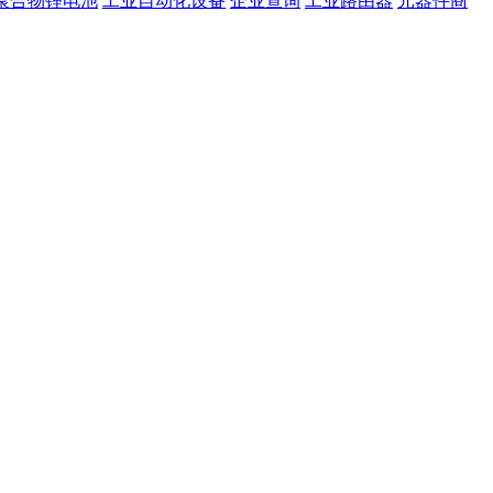
聚合物锂电池
工业自动化设备
企业查询
工业路由器
元器件商