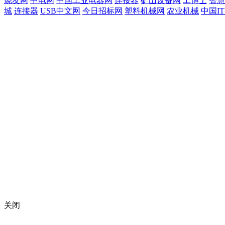
烧友网
中电网
中国工业电器网
连接器
矿山设备网
工博士
智慧
城
连接器
USB中文网
今日招标网
塑料机械网
农业机械
中国I
关闭