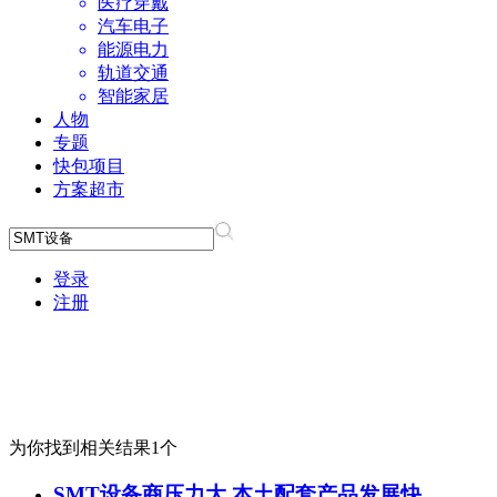
医疗穿戴
汽车电子
能源电力
轨道交通
智能家居
人物
专题
快包项目
方案超市
登录
注册
为你找到相关结果
1
个
SMT设备
商压力大 本土配套产品发展快