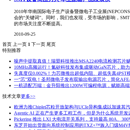
2010年华南国际电子生产设备暨微电子工业展(NEPCO
会的“关键词”。同时，我们也发现，受市场的影响，
SM
的市场关注度不断提高。
2010-09-25
首页
上一页
1
下一页
尾页
特别推荐
噪声中提取真值！瑞盟科技推出MSA2240电流检测芯片
10MHz高频运行！氮矽科技发布集成驱动GaN芯片，助
失真度仅0.002%！力芯微推出超低内阻、超低失真4PST
一“芯”双电！圣邦微电子发布双输出电源芯片，简化AF
一机适配万端：金升阳推出1200W可编程电源，赋能高
技术文章
更多>>
欧洲力推Chiplet芯粒开放架构与UCIe异构集成以加速
Agentic AI 正在产生更多工程工作，但是为什么系统
Pickering 推出 LXI 大电流开关系列，支持最高 80A、300
东芝开始出货面向系统控制应用的TXZ+™族入门级M4V