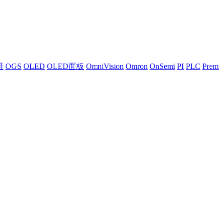
阻
OGS
OLED
OLED面板
OmniVision
Omron
OnSemi
PI
PLC
Premi