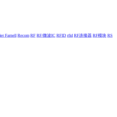
er Farnell
Recom
RF
RF/微波IC
RFID
rfid
RF连接器
RF模块
RS