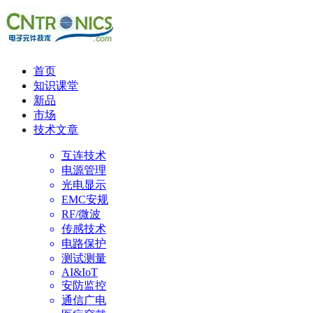
首页
知识课堂
新品
市场
技术文章
互连技术
电源管理
光电显示
EMC安规
RF/微波
传感技术
电路保护
测试测量
AI&IoT
安防监控
通信广电