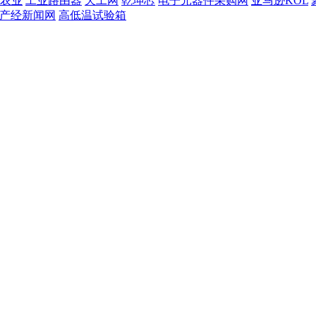
农业
工业路由器
天工网
乾坤芯
电子元器件采购网
亚马逊KOL
T产经新闻网
高低温试验箱