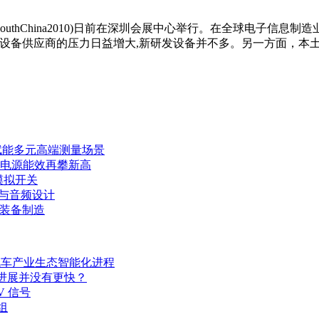
NSouthChina2010)日前在深圳会展中心举行。在全球电子
T设备
供应商的压力日益增大,新研发设备并不多。另一方面，本
赋能多元高端测量场景
力电源能效再攀新高
模拟开关
E与音频设计
端装备制造
其汽车产业生态智能化进程
开发进展并没有更快？
V 信号
组