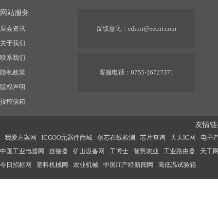
网站服务
展会资讯
反馈意见：
editor@eecnt.com
关于我们
联系我们
隐私政策
客服电话：0755-26727371
版权声明
投稿信箱
友情链接
我爱方案网
ICGOO元器件商城
创芯在线检测
芯片查询
天天IC网
电子
中国工业电器网
连接器
矿山设备网
工博士
智慧农业
工业路由器
天工
今日招标网
塑料机械网
农业机械
中国IT产经新闻网
高低温试验箱