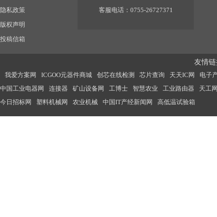
隐私政策
客服电话：0755-26727371
版权声明
投稿信箱
友情链接
我爱方案网
ICGOO元器件商城
创芯在线检测
芯片查询
天天IC网
电子
中国工业电器网
连接器
矿山设备网
工博士
智慧农业
工业路由器
天工
今日招标网
塑料机械网
农业机械
中国IT产经新闻网
高低温试验箱