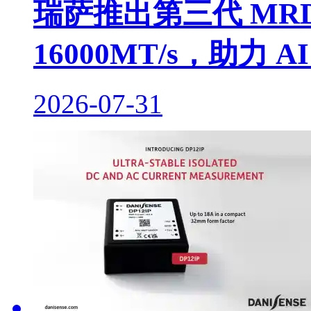
瑞萨推出第三代 MRD
16000MT/s，助力 AI
2026-07-31