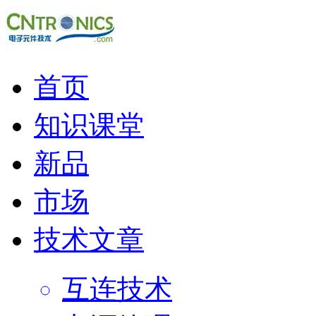
首页
知识课堂
新品
市场
技术文章
互连技术