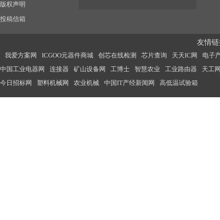
版权声明
投稿信箱
友情链接
我爱方案网
ICGOO元器件商城
创芯在线检测
芯片查询
天天IC网
电子
中国工业电器网
连接器
矿山设备网
工博士
智慧农业
工业路由器
天工
今日招标网
塑料机械网
农业机械
中国IT产经新闻网
高低温试验箱