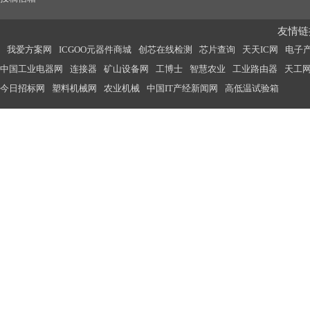
友情链接
我爱方案网
ICGOO元器件商城
创芯在线检测
芯片查询
天天IC网
电子
中国工业电器网
连接器
矿山设备网
工博士
智慧农业
工业路由器
天工
今日招标网
塑料机械网
农业机械
中国IT产经新闻网
高低温试验箱