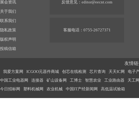
展会资讯
反馈意见：
editor@eecnt.com
关于我们
联系我们
隐私政策
客服电话：0755-26727371
版权声明
投稿信箱
友情链接
我爱方案网
ICGOO元器件商城
创芯在线检测
芯片查询
天天IC网
电子
中国工业电器网
连接器
矿山设备网
工博士
智慧农业
工业路由器
天工
今日招标网
塑料机械网
农业机械
中国IT产经新闻网
高低温试验箱