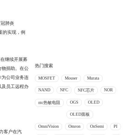
新冠肺炎
疗方案的实现，例
正在继续开展募
热门搜索
食物捐助。在公
款。作为公司业务连
MOSFET
Mouser
Murata
以及员工远程办
NAND
NFC
NOR
NFC芯片
OGS
OLED
ntc热敏电阻
OLED面板
OmniVision
Omron
OnSemi
PI
助力客户在汽