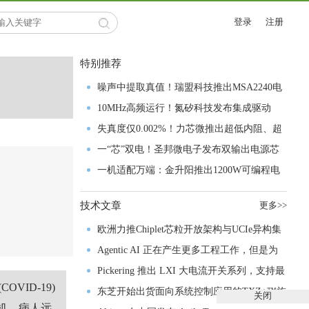
登录
注册
特别推荐
噪声中提取真值！瑞盟科技推出MSA2240电
流检测芯片赋能多元高端测量场景
10MHz高频运行！氮矽科技发布集成驱动
GaN芯片，助力电源能效再攀新高
失真度仅0.002%！力芯微推出超低内阻、超
低失真4PST模拟开关
一“芯”双电！圣邦微电子发布双输出电源芯
片，简化AFE与音频设计
一机适配万端：金升阳推出1200W可编程电
源，赋能高端装备制造
技术文章
更多>>
欧洲力推Chiplet芯粒开放架构与UCIe异构集
成以加速其汽车产业生态智能化进程
Agentic AI 正在产生更多工程工作，但是为
什么系统开发进展并没有更快？
Pickering 推出 LXI 大电流开关系列，支持最
OVID-19)
高 80A、300V 信号
东芝开始出货面向系统控制应用的TXZ+™族
关闭
机、病人远