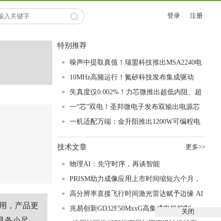
登录
注册
特别推荐
噪声中提取真值！瑞盟科技推出MSA2240电
流检测芯片赋能多元高端测量场景
10MHz高频运行！氮矽科技发布集成驱动
GaN芯片，助力电源能效再攀新高
失真度仅0.002%！力芯微推出超低内阻、超
低失真4PST模拟开关
一“芯”双电！圣邦微电子发布双输出电源芯
片，简化AFE与音频设计
一机适配万端：金升阳推出1200W可编程电
源，赋能高端装备制造
技术文章
更多>>
物理AI：先守时序，再谈智能
PRISM助力成像应用上市时间缩短六个月，
实战指南一文解读
高分辨率直接飞行时间激光雷达赋予边缘 AI
用，产品更
空间感知能力
兆易创新GD32F50MxxG高集成电机控制
关闭
具备小尺