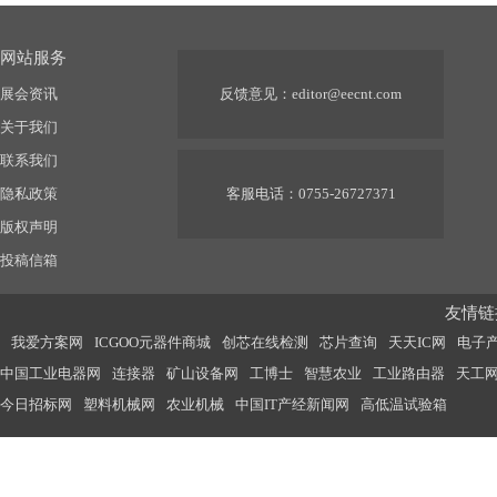
网站服务
展会资讯
反馈意见：
editor@eecnt.com
关于我们
联系我们
隐私政策
客服电话：0755-26727371
版权声明
投稿信箱
友情链接
我爱方案网
ICGOO元器件商城
创芯在线检测
芯片查询
天天IC网
电子
中国工业电器网
连接器
矿山设备网
工博士
智慧农业
工业路由器
天工
今日招标网
塑料机械网
农业机械
中国IT产经新闻网
高低温试验箱