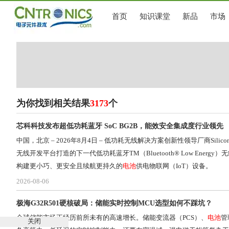
首页
知识课堂
新品
市场
为你找到相关结果
3173
个
芯科科技发布超低功耗蓝牙 SoC BG2B，能效安全集成度行业领先
中国，北京 – 2026年8月4日 – 低功耗无线解决方案创新性领导厂商Sili
无线开发平台打造的下一代低功耗蓝牙TM（Bluetooth® Low En
构建更小巧、更安全且续航更持久的
电池
供电物联网（IoT）设备。
2026-08-06
极海G32R501硬核破局：储能实时控制MCU选型如何不踩坑？
全球储能市场正经历前所未有的高速增长。储能变流器（PCS）、
电池
管
关闭