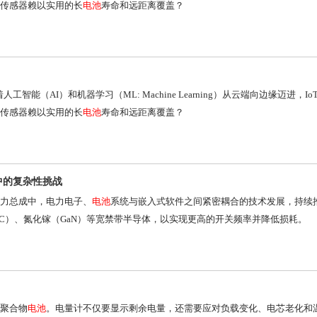
传感器赖以实用的长
电池
寿命和远距离覆盖？
。随着人工智能（AI）和机器学习（ML: Machine Learning）从云端向边缘迈进
传感器赖以实用的长
电池
寿命和远距离覆盖？
中的复杂性挑战
力总成中，电力电子、
电池
系统与嵌入式软件之间紧密耦合的技术发展，持续
C）、氮化镓（GaN）等宽禁带半导体，以实现更高的开关频率并降低损耗。
聚合物
电池
。电量计不仅要显示剩余电量，还需要应对负载变化、电芯老化和