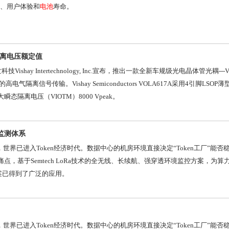
、用户体验和
电池
寿命。
离电压额定值
Vishay Intertechnology, Inc.宣布，推出一款全新车规级光电晶体管光耦---
隔离信号传输。Vishay Semiconductors VOLA617A采用4引脚LSO
大瞬态隔离电压（VIOTM）8000 Vpeak。
联监测体系
下，世界已进入Token经济时代。数据中心的机房环境直接决定“Token工厂”能
痛点，基于Semtech LoRa技术的全无线、长续航、强穿透环境监控方案，为
案已得到了广泛的应用。
下，世界已进入Token经济时代。数据中心的机房环境直接决定“Token工厂”能