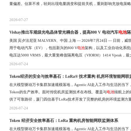
量偏差。估算不准，轻则出现电量跳变和提前关机，重则影响充放电策略
2026-07-27
Vishay推出车规级光电晶体管光耦合器，提高800 V 电动汽车
电池
隔
美国 宾夕法尼亚 MALVERN、中国 上海 — 2026年7月24日 — 日前，威世科技
用于电动汽车（EV），包括新兴的800 V
电池
架构，以及工业自动化系统的高电气
电压达5000 VRMS，最大重复峰值隔离电压（VIORM）1414 Vpeak，最
2026-07-24
Token经济的安全与效率基石：LoRa® 技术重构 机房环境智能网
在大模型驱动万卡集群加速规模落地，Agentic AI走入工作与生活的当
Token的生产效率。面对传统机房监测技术在布线、覆盖与
电池
续航上的
供了可靠路径，厦门四信基于LoRa技术开发了完整的机房的环境监测方
2026-07-24
Token 经济安全效率基石：LoRa 重构机房智能网联监测体系
在大模型驱动万卡集群加速规模落地，Agentic AI走入工作与生活的当