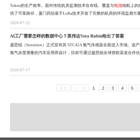
Token的生产效率。面对传统机房监测技术在布线、覆盖与
电池
续航上的
供了可靠路径，厦门四信基于LoRa技术开发了完整的机房的环境监测方
2026-07-22
AI工厂需要怎样的数据中心？英伟达Vera Rubin给出了答案
盛思锐（Sensirion）正式宣布其 STC42A 氢气传感器全面进入市场。该
氢气浓度测量的汽车应用而设计，目前可通过盛思锐全球授权渠道合作伙
2026-07-17
1
2
3
4
5
首页
上一页