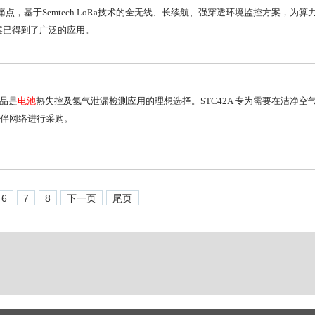
痛点，基于Semtech LoRa技术的全无线、长续航、强穿透环境监控方案，为
案已得到了广泛的应用。
产品是
电池
热失控及氢气泄漏检测应用的理想选择。STC42A 专为需要在洁净空
伴网络进行采购。
6
7
8
下一页
尾页