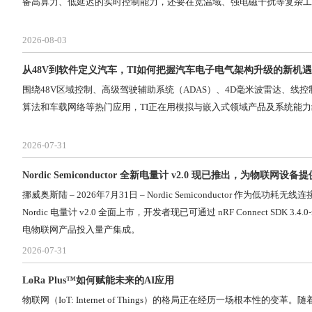
备高算力、低延迟的实时控制能力，还要在宽温域、强电磁干扰等复杂工
2026-08-03
从48V到软件定义汽车，TI如何把握汽车电子电气架构升级的新机
围绕48V区域控制、高级驾驶辅助系统（ADAS）、4D毫米波雷达、线控
算法和车载网络等热门应用，TI正在用模拟与嵌入式领域产品及系统能
2026-07-31
Nordic Semiconductor 全新电量计 v2.0 现已推出，为物联网设备提
挪威奥斯陆 – 2026年7月31日 – Nordic Semiconductor 作
Nordic 电量计 v2.0 全面上市，开发者现已可通过 nRF Connect SD
电物联网产品投入量产集成。
2026-07-31
LoRa Plus™如何赋能未来的AI应用
物联网（IoT: Internet of Things）的格局正在经历一场根本性的变革