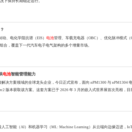
况下保持长期稳定运行。
遇？
制动、电化学阻抗谱（EIS）
电池
管理、车载充电器（OBC）、优化脉冲模式（
力组合，覆盖下一代汽车电子电气架构的多个增量市场。
供
电池
智能管理能力
为低功耗无线连接解决方案领域的全球龙头企业，今日正式宣布，面向 nPM1300 与 nPM13
K 3.4.0-rc2 版本获取该方案。这套方案已于 2026 年 3 月的嵌入式世界展首次亮
。随着人工智能（AI）和机器学习（ML: Machine Learning）从云端向边缘迈进