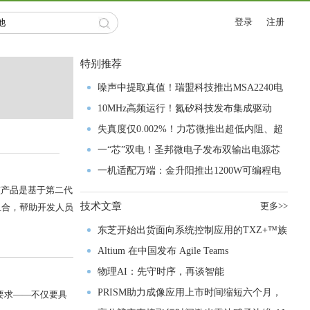
登录
注册
特别推荐
噪声中提取真值！瑞盟科技推出MSA2240电
流检测芯片赋能多元高端测量场景
10MHz高频运行！氮矽科技发布集成驱动
GaN芯片，助力电源能效再攀新高
失真度仅0.002%！力芯微推出超低内阻、超
低失真4PST模拟开关
一“芯”双电！圣邦微电子发布双输出电源芯
片，简化AFE与音频设计
一机适配万端：金升阳推出1200W可编程电
片，该产品是基于第二代
源，赋能高端装备制造
技术文章
更多>>
度组合，帮助开发人员
东芝开始出货面向系统控制应用的TXZ+™族
入门级M4V组
Altium 在中国发布 Agile Teams
物理AI：先守时序，再谈智能
PRISM助力成像应用上市时间缩短六个月，
要求——不仅要具