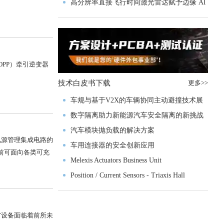
实战指南一文解读
高分辨率直接飞行时间激光雷达赋予边缘 AI
空间感知能力
OPP）牵引逆变器
技术白皮书下载
更多>>
车规与基于V2X的车辆协同主动避撞技术展
望
数字隔离助力新能源汽车安全隔离的新挑战
汽车模块抛负载的解决方案
04 电源管理集成电路的
车用连接器的安全创新应用
相，目前可面向各类可充
Melexis Actuators Business Unit
Position / Current Sensors - Triaxis Hall
，IoT设备面临着前所未