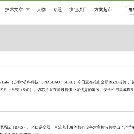
技术文章
人物
专题
快包项目
方案超市
con Labs（亦称“芯科科技”，NASDAQ：SLAB）今日宣布推出全新BG2B芯
ergy）无线片上系统（SoC）。该芯片旨在通过提供业界优异的能效、安全性与集成
理系统（BMS）、光伏逆变器、直流充电桩等核心设备对主控芯片提出了严苛