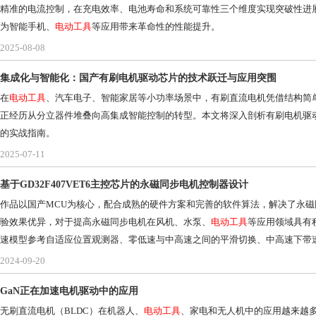
精准的电流控制，在充电效率、电池寿命和系统可靠性三个维度实现突破性进展。本
为智能手机、
电动工具
等应用带来革命性的性能提升。
2025-08-08
集成化与智能化：国产有刷电机驱动芯片的技术跃迁与应用突围
在
电动工具
、汽车电子、智能家居等小功率场景中，有刷直流电机凭借结构简单
正经历从分立器件堆叠向高集成智能控制的转型。本文将深入剖析有刷电机驱
的实战指南。
2025-07-11
基于GD32F407VET6主控芯片的永磁同步电机控制器设计
作品以国产MCU为核心，配合成熟的硬件方案和完善的软件算法，解决了永
验效果优异，对于提高永磁同步电机在风机、水泵、
电动工具
等应用领域具有
速模型参考自适应位置观测器、零低速与中高速之间的平滑切换、中高速下带
表明所提策略的有效性。义。
2024-09-20
GaN正在加速电机驱动中的应用
无刷直流电机（BLDC）在机器人、
电动工具
、家电和无人机中的应用越来越