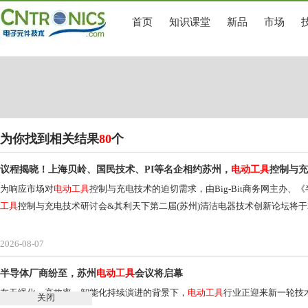
首页
知识课堂
新品
市场
为你找到相关结果
80
个
议程揭晓！上海贝岭、国民技术、PI等名企相约苏州，
电动工具
控制与充
为响应市场对
电动工具
控制与充电技术的迫切需求，由Big-Bit商务网主办
工具
控制与充电技术研讨会&其利天下第二届(苏州)清洁电器技术创新论坛将于2
2026-08-07
半导体厂商纷至，苏州
电动工具
会议将启幕
在无绳化、高效率、智能化持续演进的背景下，
电动工具
行业正迎来新一轮技
关闭