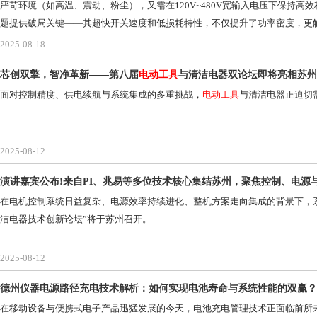
严苛环境（如高温、震动、粉尘），又需在120V~480V宽输入电压下保持
题提供破局关键——其超快开关速度和低损耗特性，不仅提升了功率密度，更解
PFC级设计策略，助您精准选型。
2025-08-18
芯创双擎，智净革新——第八届
电动工具
与清洁电器双论坛即将亮相苏州
面对控制精度、供电续航与系统集成的多重挑战，
电动工具
与清洁电器正迫切
2025-08-12
演讲嘉宾公布!来自PI、兆易等多位技术核心集结苏州，聚焦控制、电源
在电机控制系统日益复杂、电源效率持续进化、整机方案走向集成的背景下，系统
洁电器技术创新论坛”将于苏州召开。
2025-08-12
德州仪器电源路径充电技术解析：如何实现电池寿命与系统性能的双赢？
在移动设备与便携式电子产品迅猛发展的今天，电池充电管理技术正面临前所未