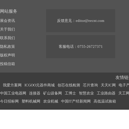
网站服务
展会资讯
反馈意见：
editor@eecnt.com
关于我们
联系我们
隐私政策
客服电话：0755-26727371
版权声明
投稿信箱
友情链接
我爱方案网
ICGOO元器件商城
创芯在线检测
芯片查询
天天IC网
电子
中国工业电器网
连接器
矿山设备网
工博士
智慧农业
工业路由器
天工
今日招标网
塑料机械网
农业机械
中国IT产经新闻网
高低温试验箱