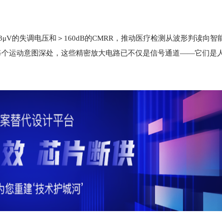
μV的失调电压和＞160dB的CMRR，推动医疗检测从波形判读向智
每个运动意图深处，这些精密放大电路已不仅是信号通道——它们是