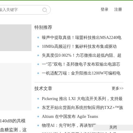
登录
注册
特别推荐
噪声中提取真值！瑞盟科技推出MSA2240电
流检测芯片赋能多元高端测量场景
10MHz高频运行！氮矽科技发布集成驱动
GaN芯片，助力电源能效再攀新高
失真度仅0.002%！力芯微推出超低内阻、超
低失真4PST模拟开关
一“芯”双电！圣邦微电子发布双输出电源芯
片，简化AFE与音频设计
一机适配万端：金升阳推出1200W可编程电
源，赋能高端装备制造
技术文章
更多>>
Pickering 推出 LXI 大电流开关系列，支持最
高 80A、300V 信号
东芝开始出货面向系统控制应用的TXZ+™族
入门级M4V组
Altium 在中国发布 Agile Teams
40dB的共模
物理AI：先守时序，再谈智能
关闭
式血糖监测，这