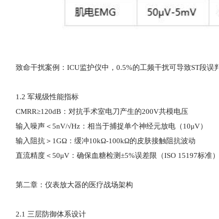
致命干扰案例：ICU监护仪中，0.5%的工频干扰可导致ST段
1.2 军规级性能指标
CMRR≥120dB：对抗手术室电刀产生的200V共模电压
输入噪声＜5nV/√Hz：相当于捕捉单个神经元放电（10μV）
输入阻抗＞1GΩ：缓冲10kΩ-100kΩ的皮肤接触阻抗波动
直流精度＜50μV：确保血糖检测±5%误差限（ISO 15197标准
第二章：仪表放大器的医疗战场架构
2.1 三层防御体系设计