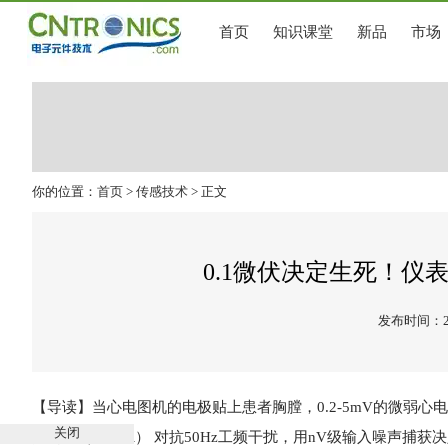
首页
知识课堂
新品
市场
你的位置：
首页
>
传感技术
> 正文
0.1微伏决定生死！仪
发布时间：202
【导读】当心电图机的电极贴上患者胸膛，0.2-5mV的微弱心电
关闭
抑制比（CMRR） 对抗50Hz工频干扰，用nV级输入噪声捕