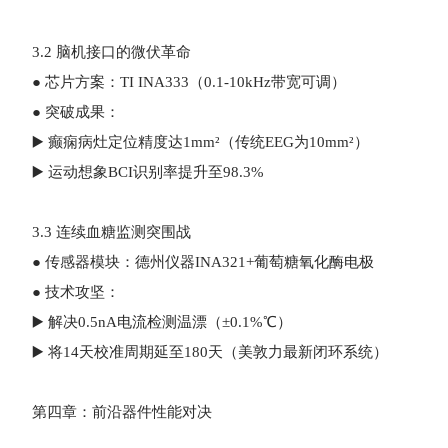
3.2 脑机接口的微伏革命
● 芯片方案：TI INA333（0.1-10kHz带宽可调）
● 突破成果：
▶️ 癫痫病灶定位精度达1mm²（传统EEG为10mm²）
▶️ 运动想象BCI识别率提升至98.3%
3.3 连续血糖监测突围战
● 传感器模块：德州仪器INA321+葡萄糖氧化酶电极
● 技术攻坚：
▶️ 解决0.5nA电流检测温漂（±0.1%℃）
▶️ 将14天校准周期延至180天（美敦力最新闭环系统）
第四章：前沿器件性能对决