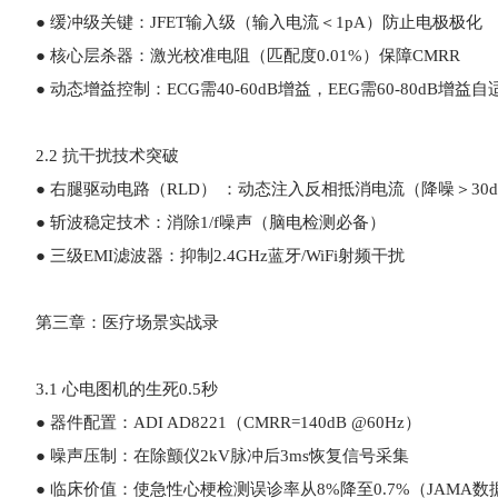
● 缓冲级关键：JFET输入级（输入电流＜1pA）防止电极极化
● 核心层杀器：激光校准电阻（匹配度0.01%）保障CMRR
● 动态增益控制：ECG需40-60dB增益，EEG需60-80dB增益自
2.2 抗干扰技术突破
● 右腿驱动电路（RLD） ：动态注入反相抵消电流（降噪＞30d
● 斩波稳定技术：消除1/f噪声（脑电检测必备）
● 三级EMI滤波器：抑制2.4GHz蓝牙/WiFi射频干扰
第三章：医疗场景实战录
3.1 心电图机的生死0.5秒
● 器件配置：ADI AD8221（CMRR=140dB @60Hz）
● 噪声压制：在除颤仪2kV脉冲后3ms恢复信号采集
● 临床价值：使急性心梗检测误诊率从8%降至0.7%（JAMA数