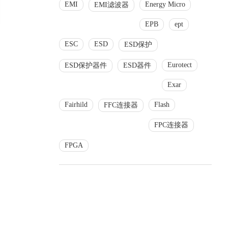
EMI
Energy Micro
EMI滤波器
EPB
ept
ESC
ESD
ESD保护
Eurotect
ESD保护器件
ESD器件
Exar
Fairhild
Flash
FFC连接器
FPC连接器
FPGA