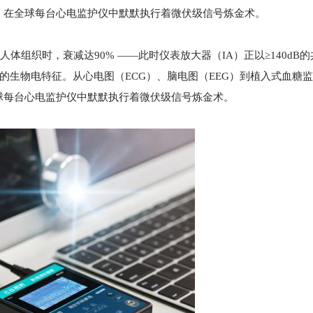
”，在全球每台心电监护仪中默默执行着微伏级信号炼金术。
人体组织时，衰减达90% ——此时仪表放大器（IA）正以≥140dB
生死的生物电特征。从心电图（ECG）、脑电图（EEG）到植入式血糖
全球每台心电监护仪中默默执行着微伏级信号炼金术。