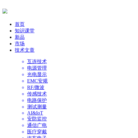
首页
知识课堂
新品
市场
技术文章
互连技术
电源管理
光电显示
EMC安规
RF/微波
传感技术
电路保护
测试测量
AI&IoT
安防监控
通信广电
医疗穿戴